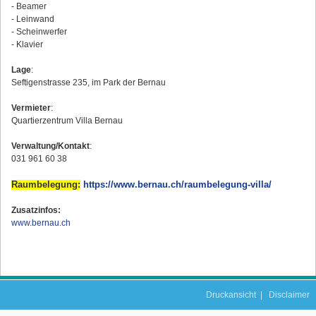
- Beamer
- Leinwand
- Scheinwerfer
- Klavier
Lage
:
Seftigenstrasse 235, im Park der Bernau
Vermieter
:
Quartierzentrum Villa Bernau
Verwaltung/Kontakt
:
031 961 60 38
Raumbelegung:
https://www.bernau.ch/raumbelegung-villa/
Zusatzinfos:
www.bernau.ch
Druckansicht
|
Disclaimer