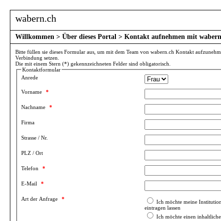
wabern.ch
Willkommen
>
Über dieses Portal
> Kontakt aufnehmen mit wabern
Bitte füllen sie dieses Formular aus, um mit dem Team von wabern.ch Kontakt aufzunehm
Verbindung setzen.
Die mit einem Stern (*) gekennzeichneten Felder sind obligatorisch.
Kontaktformular
Anrede
Vorname
*
Nachname
*
Firma
Strasse / Nr.
PLZ / Ort
Telefon
*
E-Mail
*
Art der Anfrage
*
Ich möchte meine Institutio
eintragen lassen
Ich möchte einen inhaltlich